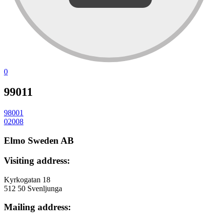
0
99011
98001
投
02008
稿
Elmo Sweden AB
ナ
Visiting address:
ビ
ゲ
Kyrkogatan 18
512 50 Svenljunga
ー
Mailing address:
シ